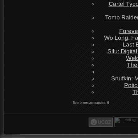
Cartel Tyc
Tomb Raider 
Foreve
Wo Long: Fa
Last 
Sifu: Digit
Wel
The
Snufkin: 
Poti
T
Всего комментариев
:
0