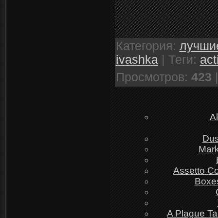
Категория
:
лучшие
ivashka
|
Теги
:
act
Просмотров
:
423
A
Dus
Mark
Assetto Co
Boxes
A Plague Ta