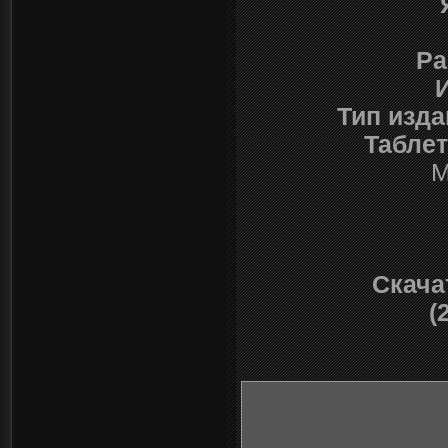
Ра
Тип изда
Таблет
М
Скачат
(