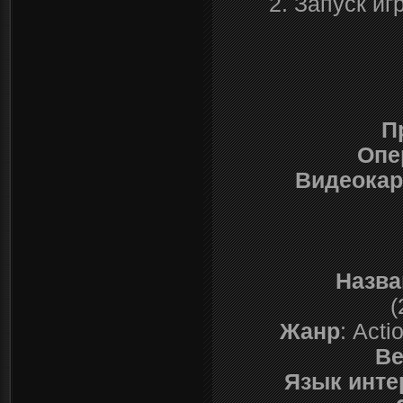
2. Запуск иг
П
Опе
Видеокар
Назва
(
Жанр
: Acti
Ве
Язык инт