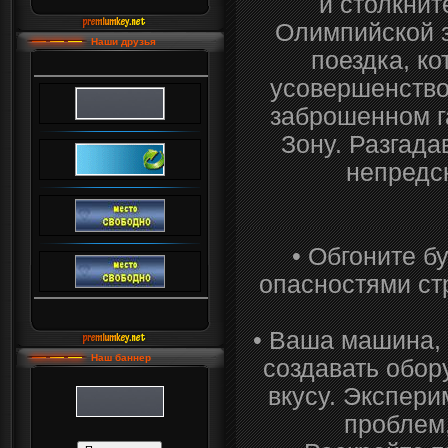
и столкнит
Олимпийской з
Наши друзья
поездка, к
усовершенствов
заброшенном г
Зону. Разгада
непредс
• Обгоните б
опасностями ст
• Ваша машина,
Наш баннер
создавать обор
вкусу. Экспери
проблем,