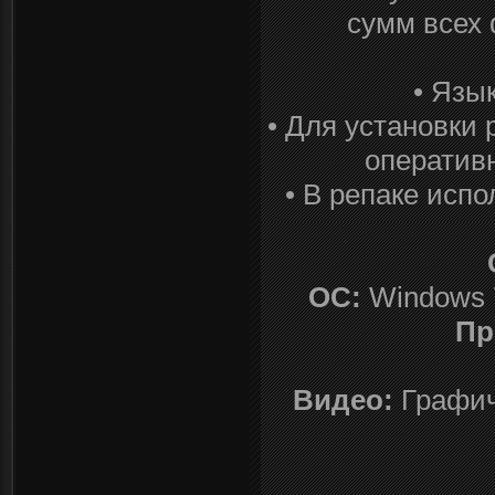
сумм всех 
• Язы
• Для установки
оператив
• В репаке испо
ОС:
Windows 7
Пр
Видео:
Графиче