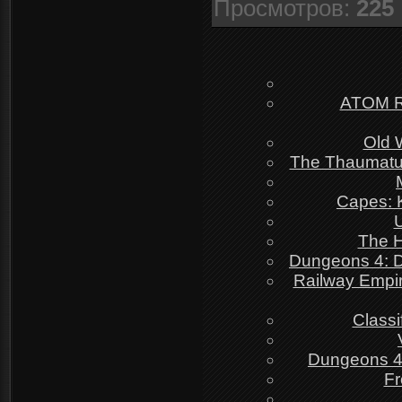
Просмотров
:
225
ATOM RP
Old 
The Thaumatur
Capes: K
U
The H
Dungeons 4: Di
Railway Empir
Classi
Dungeons 4: 
Fr