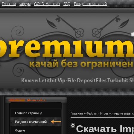
Главная
Форум
GOLD-Магазин
FAQ
Раздел скачиваний
Меню сайта
Главная страница
Главная
»
Файлы
»
Игры
»
лучшие игры с
Разделы скачиваний
Скачать Im
Форум