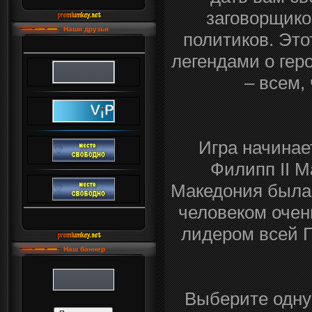
заговорщико
Наши друзья
политиков. Эт
легендами о гер
– всем,
Игра начинает
Филипп II М
Македония была 
человеком очен
лидером всей Г
Наш баннер
Выберите одну