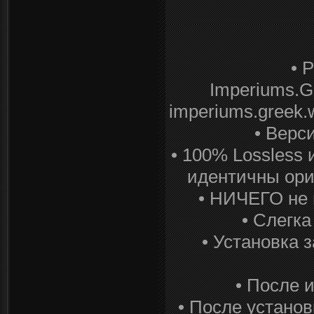
• 
Imperiums.G
imperiums.greek.w
• Верс
• 100% Lossless 
идентичны ори
• НИЧЕГО не 
• Слегка
• Установка 
• После 
• После устано