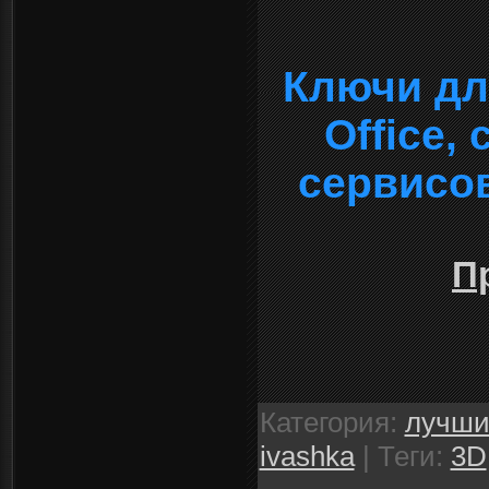
Ключи дл
Office,
сервисо
П
Категория
:
лучши
ivashka
|
Теги
:
3D