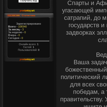
Спарты и Афи
угасающей имп
сатрапий, до 
Статистика
государств и
Зарегистрировано
Всего
-
108340
За месяц
-
3
задворках элл
За неделю
-
0
Вчера
-
0
сла
Сегодня
-
0
Онлайн всего:
1
Гостей:
1
Пользователей:
0
Вед
Ваша задач
божественный
политический л
для всех св
победам, а
правительству. 
ищите н