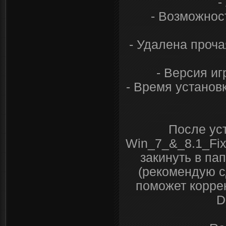
-
- Возможнос
- Удалена проча
- Версия иг
- Время установк
После уст
Win_7_&_8.1_Fix
закинуть в па
(рекомендую с
поможет корре
D