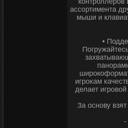
контроллеров
ассортимента др
мыши и клавиат
• Подд
Погружайтесь
захватывающ
панорамн
широкоформатн
игрокам качест
делает игровой
За основу взя
-