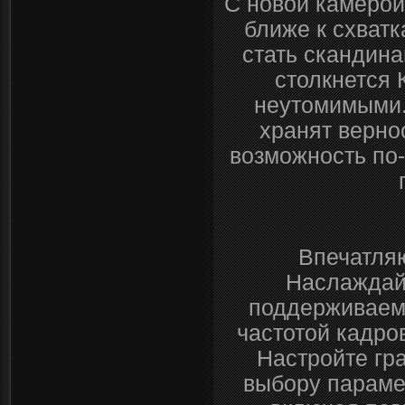
С новой камерой
ближе к схватк
стать скандина
столкнется 
неутомимыми.
хранят верно
возможность по-
Впечатля
Наслаждай
поддерживаемы
частотой кадро
Настройте гр
выбору параме