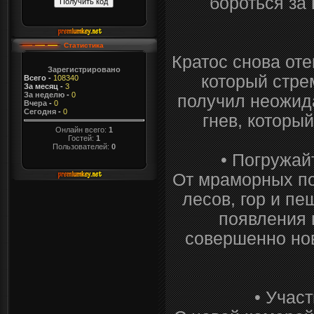
бороться за 
Статистика
Кратос снова оте
Зарегистрировано
который стре
Всего
-
108340
За месяц
-
3
За неделю
-
0
получил неожид
Вчера
-
0
Сегодня
-
0
гнев, которы
Онлайн всего:
1
Гостей:
1
Пользователей:
0
• Погружай
От мраморных по
лесов, гор и п
появления 
совершенно нов
• Учас