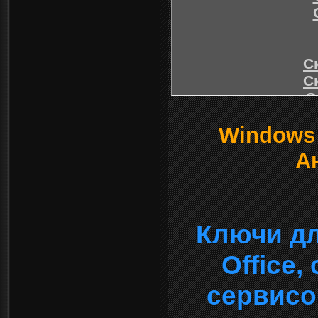
С
С
С
С
Windows о
А
Ключи дл
Office
сервисо