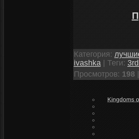
П
Категория
:
лучшие
ivashka
|
Теги
:
3rd
Просмотров
:
198
Kingdoms o