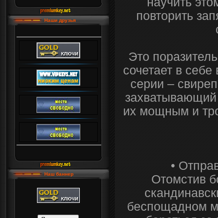
научить этом
повторить за
Наши друзья
Это поразитель
сочетает в себе
серии – свиреп
захватывающий 
их мощным и тр
• Отпра
Наш баннер
Отомстив б
скандинавск
беспощадном ми