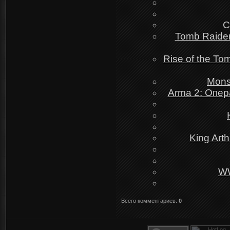
C
Tomb Raider
Rise of the To
Mons
Arma 2: Опер
King Art
WW
Всего комментариев
:
0