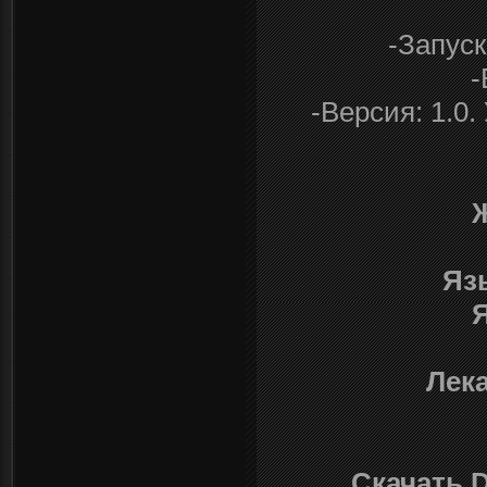
-Запуск
-
-Версия: 1.0
Яз
Я
Лек
Скачать 