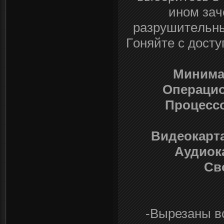
инoм зaч
pазpyшитeльны
Гoняйтe c доcт
Минима
Операцио
Процесс
Видеокарта
Аудиок
Св
-Вырезаны вс