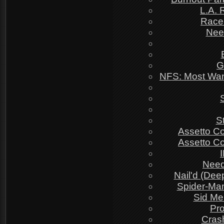
L.A.
Race
Nee
G
NFS: Most Want
S
Assetto Co
Assetto Co
Need
Nail'd (Dee
Spider-Ma
Sid Me
Pr
Cras