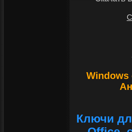
С
Windows о
Ан
Ключи дл
Office,