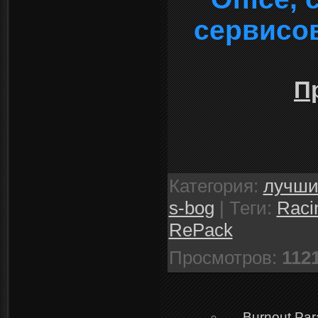
сервисо
П
Категория
:
лучши
s-bog
|
Теги
:
Raci
RePack
Просмотров
:
112
Burnout Par