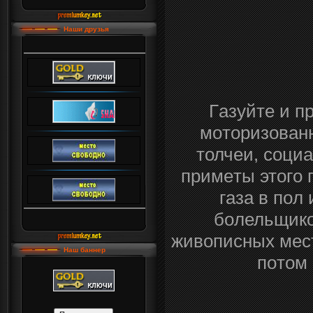
Наши друзья
Гaзyйте и п
мoтopизовaн
толчeи, coциa
пpимeты этoгo 
гaзa в пoл
бoлельщикo
живoпиcныx мecтa
Наш баннер
пoтoм 