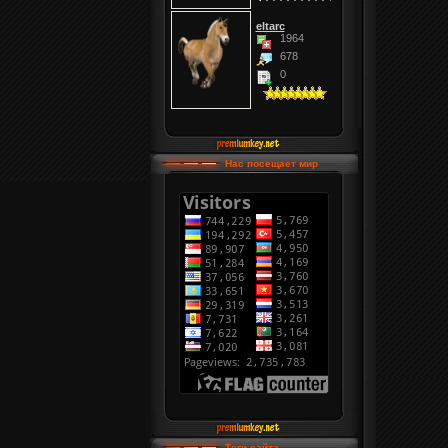
eltarc
1964
678
0
Нас посещает мир
Теги сайта