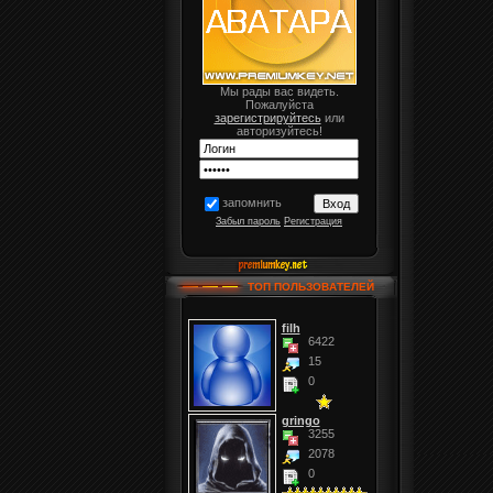
Мы рады вас видеть.
Пожалуйста
зарегистрируйтесь
или
авторизуйтесь!
запомнить
Забыл пароль
Регистрация
ТОП ПОЛЬЗОВАТЕЛЕЙ
filh
6422
15
0
gringo
3255
2078
0