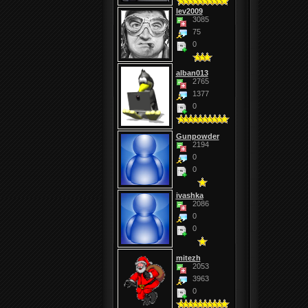
lev2009
3085
75
0
alban013
2765
1377
0
Gunpowder
2194
0
0
ivashka
2086
0
0
mitezh
2053
3963
0