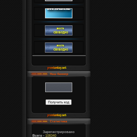
Наш баннер
Статистика
Зарегистрировано
Всего
-
108340