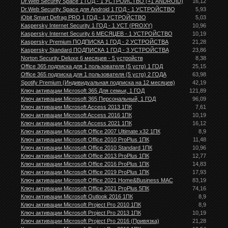
Dr.Web Security Space 1 ГОД - 1 УСТРОЙСТВО (+1 ANDROID)
16,12
Dr.Web Security Space для Android 1 ГОД - 1 УСТРОЙСТВО
5,93
iObit Smart Defrag PRO 1 ГОД - 1 УСТРОЙСТВО
5,03
Kaspersky Internet Security 1 ГОД - 1 УСТ (PROXY)
10,96
Kaspersky Internet Security 6 МЕСЯЦЕВ - 1 УСТРОЙСТВО
10,19
Kaspersky Premium ПОДПИСКА 1 ГОД - 2 УСТРОЙСТВА
21,28
Kaspersky Standard ПОДПИСКА 1 ГОД - 3 УСТРОЙСТВА
23,86
Norton Security Deluxe 6 месяцев - 5 устройств
8,38
Office 365 подписка для 1 пользователя (5 устр) 1 ГОД
25,15
Office 365 подписка для 1 пользователя (5 устр) 2 ГОДА
63,98
Spotify Premium (Индивидуальная подписка на 12 месяцев)
42,19
Ключ активации Microsoft 365 Для семьи, 1 ГОД
121,89
Ключ активации Microsoft 365 Персональный, 1 ГОД
96,09
Ключ активации Microsoft Access 2013 1ПК
7,61
Ключ активации Microsoft Access 2016 1ПК
10,19
Ключ активации Microsoft Access 2021 1ПК
16,12
Ключ активации Microsoft Office 2007 Ultimate x32 1ПК
8,9
Ключ активации Microsoft Office 2010 ProPlus 1ПК
11,48
Ключ активации Microsoft Office 2010 Standard 1ПК
10,96
Ключ активации Microsoft Office 2013 ProPlus 1ПК
12,77
Ключ активации Microsoft Office 2016 ProPlus 1ПК
14,83
Ключ активации Microsoft Office 2019 ProPlus 1ПК
17,93
Ключ активации Microsoft Office 2021 Home&Business MAC
83,19
Ключ активации Microsoft Office 2021 ProPlus 5ПК
74,16
Ключ активации Microsoft Outlook 2016 1ПК
8,9
Ключ активации Microsoft Project Pro 2010 1ПК
8,9
Ключ активации Microsoft Project Pro 2013 1ПК
10,19
Ключ активации Microsoft Project Pro 2016 (Привязка)
21,28