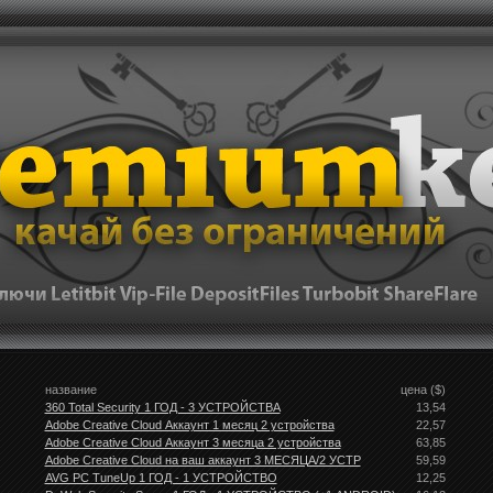
название
цена ($)
360 Total Security 1 ГОД - 3 УСТРОЙСТВА
13,54
Adobe Creative Cloud Аккаунт 1 месяц 2 устройства
22,57
Adobe Creative Cloud Аккаунт 3 месяца 2 устройства
63,85
Adobe Creative Cloud на ваш аккаунт 3 МЕСЯЦА/2 УСТР
59,59
AVG PC TuneUp 1 ГОД - 1 УСТРОЙСТВО
12,25