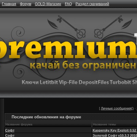
Главная
Форум
GOLD-Магазин
FAQ
Раздел скачиваний
[
Личные сообщения()
·
Последние обновления на форуме
Название форума
Название темы
Софт
Kaspersky Key Exploit 0.52
Софт
Золотой Софт v10.3.3 201