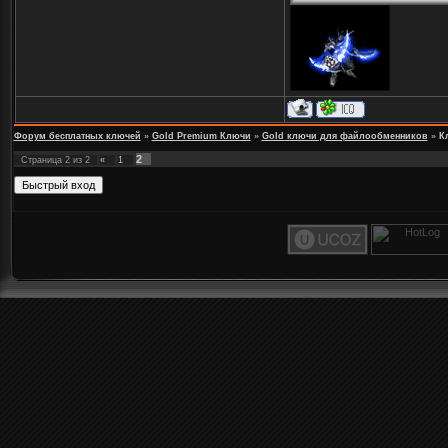
Форум бесплатных ключей
»
Gold Premium Ключи
»
Gold ключи для файлообменников
»
К
2
Страница
2
из
2
«
1