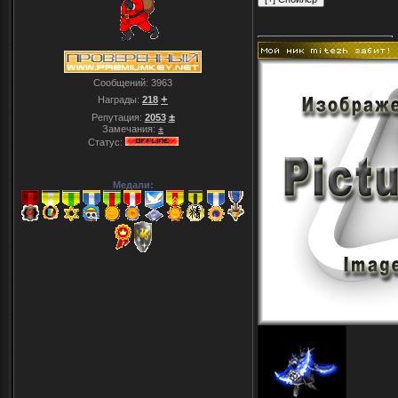
Сообщений:
3963
+
Награды:
218
±
Репутация:
2053
Замечания:
±
Статус:
Медали: