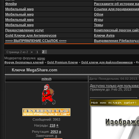
Флейм
Расскажите об истории в
Мобильный мир
Ссылки для продвижения
Мобильный мир
Обои
Мобильный мир
Игры
Мобильный мир
Темы
Предоставление услуг
Комплексный прогон сайт
Gold Ключи для Антивирусов
Ключи Avira
===> ВЫПРЯМЛЕНИЕ ССЫЛОК <===
Выпрямление Filefactory.com
2
Страница
2
из
2
«
1
Модератор форума:
gringo
Форум бесплатных ключей
»
Gold Premium Ключи
»
Gold ключи для файлообменников
»
К
Ключи MegaShare.com
mitezh
Дата: Понедельник, 04.02.2013,
Доступно только для пользова
Премиум до: Feb 25, 2013
Сообщений:
3963
+
Награды:
218
±
Репутация:
2053
Замечания:
±