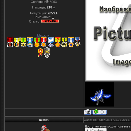
Сообщений:
3963
+
Награды:
218
±
Репутация:
2053
Замечания:
±
Статус:
Медали:
mitezh
Дата: Понедельник, 04.03.2013,
Доступно только для пользова