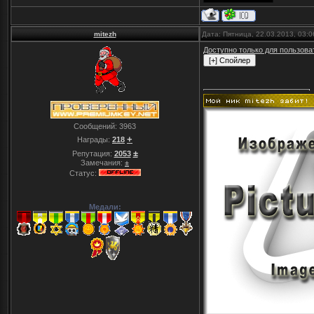
mitezh
Дата: Пятница, 22.03.2013, 03:
Доступно только для пользова
Сообщений:
3963
+
Награды:
218
±
Репутация:
2053
Замечания:
±
Статус:
Медали: