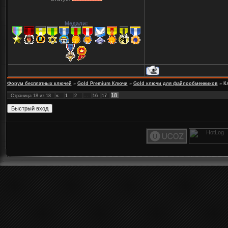
Медали:
Форум бесплатных ключей
»
Gold Premium Ключи
»
Gold ключи для файлообменников
»
К
18
Страница
18
из
18
«
1
2
…
16
17