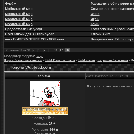
Флейм
Расскажите об истории в
Мобильный мир
Ссылки для продвижения
Мобильный мир
Обои
Мобильный мир
Игры
Мобильный мир
Темы
Предоставление услуг
Комплексный прогон сайт
Gold Ключи для Антивирусов
Ключи Avira
===> ВЫПРЯМЛЕНИЕ ССЫЛОК <===
Выпрямление Filefactory.com
18
Страница
18
из
18
«
1
2
…
16
17
Модератор форума:
gringo
Форум бесплатных ключей
»
Gold Premium Ключи
»
Gold ключи для файлообменников
»
К
Ключи Wupload.com
ser25641
Дата: Воскресенье, 27.05.2012,
Доступно только для пользова
Сообщений:
222
+
Награды:
27
±
Репутация:
369
Замечания:
±