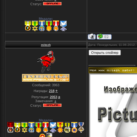
Статус:
Медали:
mitezh
Дата: Понедельник, 11.06.2012,
Сообщений:
3963
+
Награды:
218
±
Репутация:
2053
Замечания:
±
Статус:
Медали: