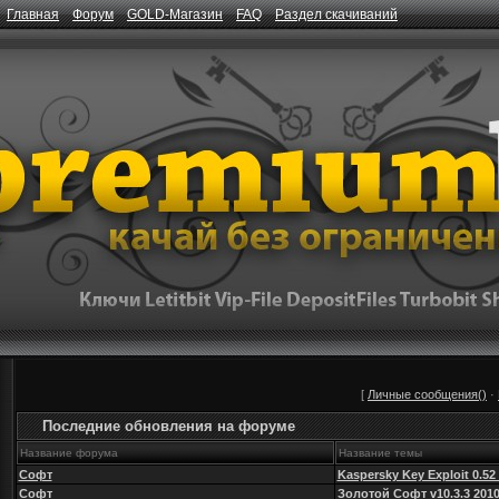
Главная
Форум
GOLD-Магазин
FAQ
Раздел скачиваний
[
Личные сообщения()
·
Последние обновления на форуме
Название форума
Название темы
Софт
Kaspersky Key Exploit 0.52
Софт
Золотой Софт v10.3.3 201