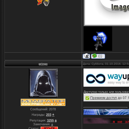
gringo
Дата: Суббота, 01.10.2016, 12:
Доступно только для пользова
Сообщений:
2078
+
Награды:
203
±
Репутация:
3255
Замечания:
±
Статус: