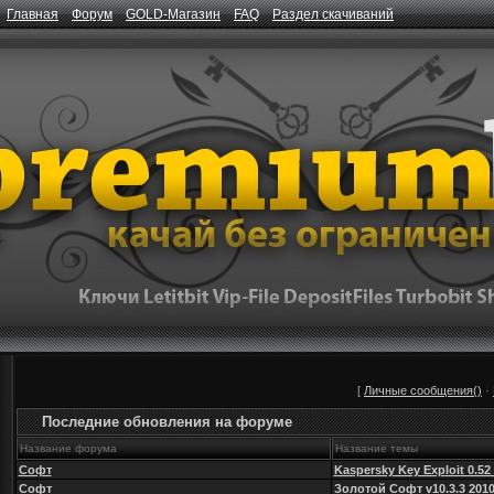
Главная
Форум
GOLD-Магазин
FAQ
Раздел скачиваний
[
Личные сообщения()
·
Последние обновления на форуме
Название форума
Название темы
Софт
Kaspersky Key Exploit 0.52
Софт
Золотой Софт v10.3.3 201